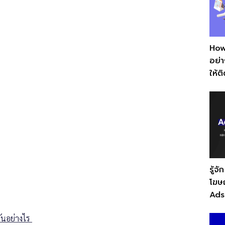
How
อย่า
ให้ต
รู้
โฆษณ
Ads
ันอย่างไร