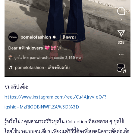
ชมคลิปเต็ม:
https://www.instagram.com/reel/Cu4AjrvvIeO/?
igshid=MzRlODBiNWFlZA%3D%3D
รู้หรือไม่? คุณสามารถรีวิวชุดใน Collection ทีละหลาย ๆ ชุดได้
โดยใช้นางแบบคนเดียว เพียงแต่วิธีนี้ต้องพึ่งเทคนิคการตัดต่อเล็ก