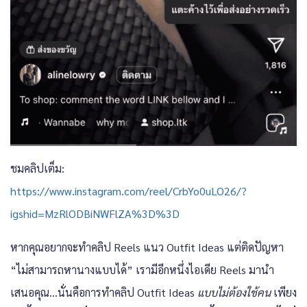
ชมคลิปเต็ม:
https://www.instagram.com/reel/CrbYo0uLO26/?
igshid=MzRlODBiNWFlZA%3D%3D
หากคุณอยากจะทำคลิป Reels แนว Outfit Ideas แต่ติดปัญหา
“ไม่สามารถหานางแบบได้” เรามีอีกหนึ่งไอเดีย Reels มานำ
เสนอคุณ…นั่นคือการทำคลิป Outfit Ideas
แบบไม่ต้องใช้คน
เพียง