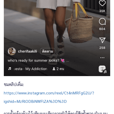
ชมคลิปเต็ม:
https://www.instagram.com/reel/Ct4nMRFgG2U/?
igshid=MzRlODBiNWFlZA%3D%3D
การตั้งกล้องค้างไว้เพียงมุมเดียวอาจทำให้คุณรู้สึกซ้ำซาก จำเจ จน