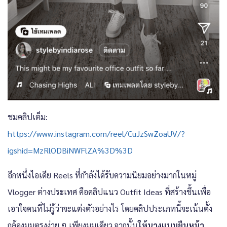
ชมคลิปเต็ม:
https://www.instagram.com/reel/CuJzSwZoaUV/?
igshid=MzRlODBiNWFlZA%3D%3D
อีกหนึ่งไอเดีย Reels ที่กำลังได้รับความนิยมอย่างมากในหมู่
Vlogger ต่างประเทศ คือคลิปแนว Outfit Ideas ที่สร้างขึ้นเพื่อ
เอาใจคนที่ไม่รู้ว่าจะแต่งตัวอย่างไร โดยคลิปประเภทนี้จะเน้นตั้ง
กล้องมุมตรงง่าย ๆ เพียงมุมเดียว จากนั้น
ให้นางแบบยืนหน้า