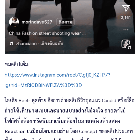
ชมคลิปเต็ม:
https://www.instagram.com/reel/Clgfj0_KZH7/?
igshid=MzRlODBiNWFlZA%3D%3D
ไอเดีย Reels สุดท้าย คือการถ่ายคลิปรีวิวชุดแนว Candid หรือก็คือ
ถ่ายให้เห็นนางแบบและนายแบบอย่างไม่จงใจ สายตาไม่
โฟกัสที่กล้อง หรือหันมาเห็นกล้องในภายหลังแล้วแสดง
Reaction เหมือนโดนแอบถ่าย
โดย Concept ของคลิปประเภท