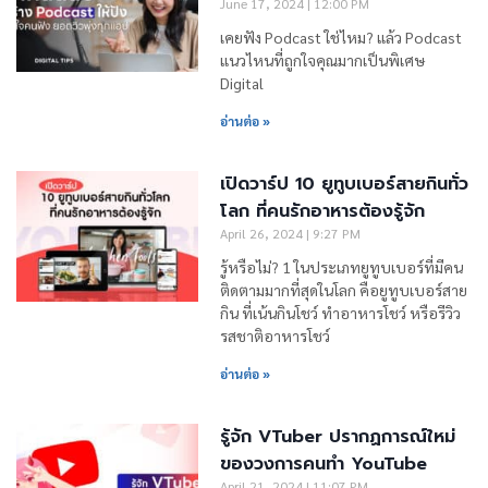
June 17, 2024
12:00 PM
เคยฟัง Podcast ใช่ไหม? แล้ว Podcast
แนวไหนที่ถูกใจคุณมากเป็นพิเศษ
Digital
อ่านต่อ »
เปิดวาร์ป 10 ยูทูบเบอร์สายกินทั่ว
โลก ที่คนรักอาหารต้องรู้จัก
April 26, 2024
9:27 PM
รู้หรือไม่? 1 ในประเภทยูทูบเบอร์ที่มีคน
ติดตามมากที่สุดในโลก คือยูทูบเบอร์สาย
กิน ที่เน้นกินโชว์ ทำอาหารโชว์ หรือรีวิว
รสชาติอาหารโชว์
อ่านต่อ »
รู้จัก VTuber ปรากฏการณ์ใหม่
ของวงการคนทำ YouTube
April 21, 2024
11:07 PM