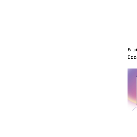
6 ว
มิจ