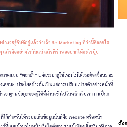
างจะรู้กันดีอยู่แล้วว่าเจ้า Re-Marketing ที่ว่านี้คืออะไร
 แล้วคืออย่างไรกันแน่ แล้วที่ว่าพออยากได้อะไรปุ๊ป
รตลาดแบบ “ตอกย้ำ” แค่แวะมาดูใช่ไหม ไม่ได้เธอต้องซื้อนะ อะ
่านึงเลยนะ! ประโยคข้างต้นเป็นแค่การเปรียบเปรยตัวอย่างหน้าที่
นำเอาฐานข้อมูลของผู้ใช้ที่ผ่านเข้าไปในหน้าเว็บเรา มาเป็นก
ที่ไว้สำหรับให้ระบบเก็บข้อมูลนั่นก็คือ Website หรือหน้า
ตั้ง
้ที่เคยเข้ามาในหน้าเว็บไซต์ของเราแม้เพียงเสี้ยววินาที จาก