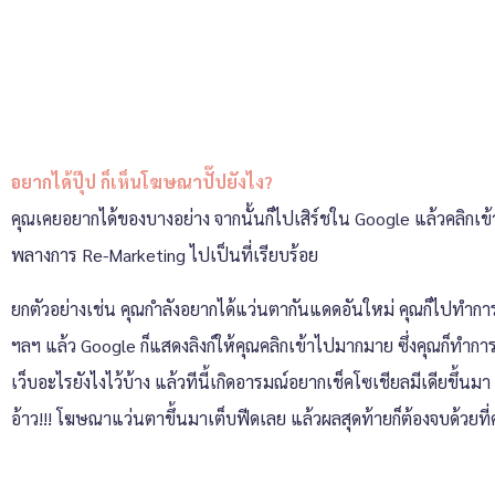
อยากได้ปุ๊ป ก็เห็นโฆษณาปั๊ปยังไง?
คุณเคยอยากได้ของบางอย่าง จากนั้นก็ไปเสิร์ชใน Google แล้วคลิกเข้
พลางการ Re-Marketing ไปเป็นที่เรียบร้อย
ยกตัวอย่างเช่น คุณกำลังอยากได้แว่นตากันแดดอันใหม่ คุณก็ไปทำการเ
ฯลฯ แล้ว Google ก็แสดงลิงก์ให้คุณคลิกเข้าไปมากมาย ซึ่งคุณก็ทำการ
เว็บอะไรยังไงไว้บ้าง แล้วทีนี้เกิดอารมณ์อยากเช็คโซเชียลมีเดียขึ้
อ้าว!!! โฆษณาแว่นตาขึ้นมาเต็บฟีดเลย แล้วผลสุดท้ายก็ต้องจบด้วยที่ค