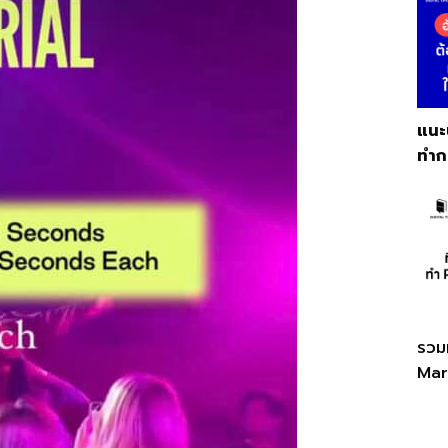
แนะ
ทำก
รวมท
Mar