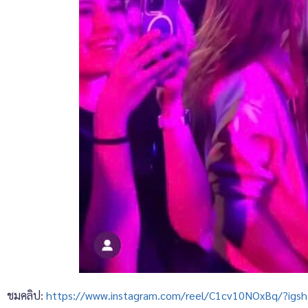
ชมคลิป:
https://www.instagram.com/reel/C1cv10NOxBq/?