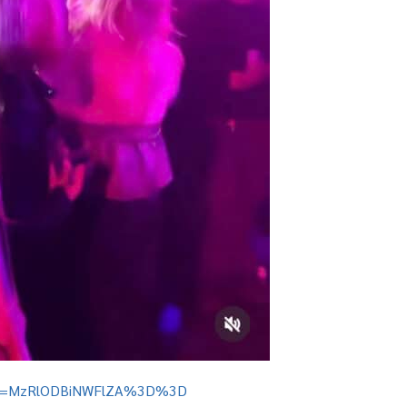
igsh=MzRlODBiNWFlZA%3D%3D