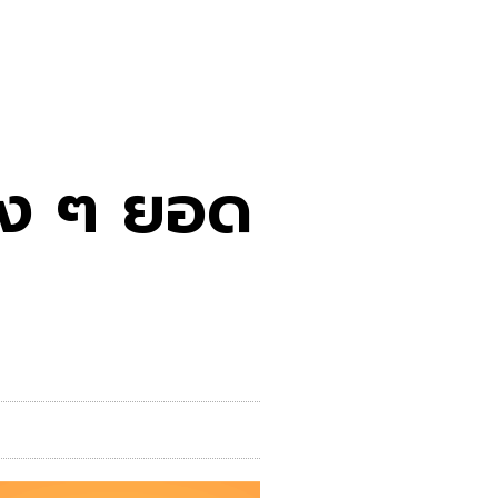
ัง ๆ ยอด