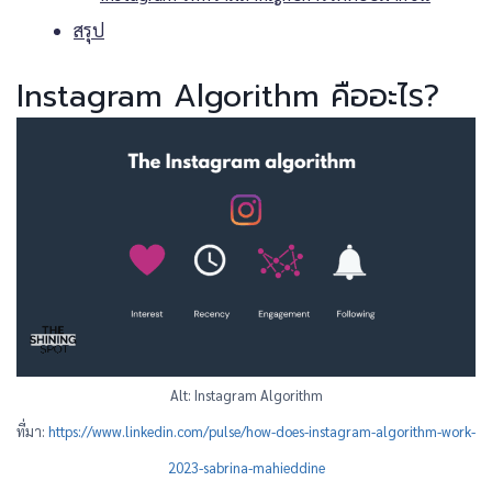
สรุป
Instagram Algorithm คืออะไร?
Alt: Instagram Algorithm
ที่มา:
https://www.linkedin.com/pulse/how-does-instagram-algorithm-work-
2023-sabrina-mahieddine