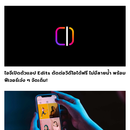
ไอจีเปิดตัวแอป Edits ตัดต่อวิดีโอได้ฟรี ไม่มีลายน้ำ พร้อม
ฟีเจอร์เจ๋ง ๆ จัดเต็ม!