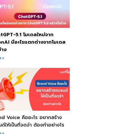
tGPT-5.1 โมเดลใหม่จาก
nAI มีอะไรแตกต่างจากโมเดล
บ้าง
อ »
nd Voice คืออะไร อยากสร้าง
ด์ให้เป็นที่จดจำ ต้องทำอย่างไร
อ »