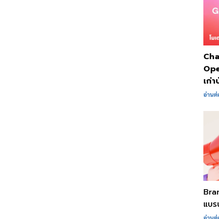
Cha
Ope
เก่า
อ่านต่
Bra
แบรน
อ่านต่