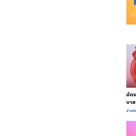
มัด
บาลา
อ่านต่