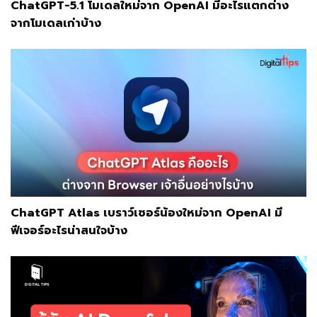
ChatGPT-5.1 โมเดลใหม่จาก OpenAI มีอะไรแตกต่าง
จากโมเดลเก่าบ้าง
ChatGPT Atlas เบราว์เซอร์น้องใหม่จาก OpenAI มี
ฟีเจอร์อะไรน่าสนใจบ้าง