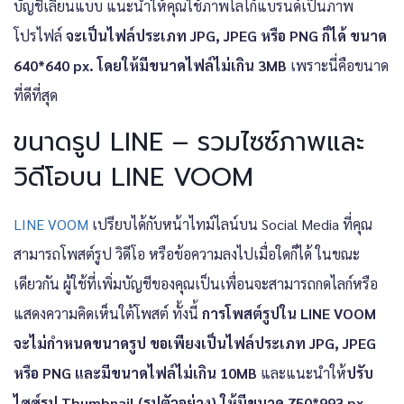
บัญชีเลียนแบบ แนะนำให้คุณใช้ภาพโลโก้แบรนด์เป็นภาพ
โปรไฟล์
จะเป็นไฟล์ประเภท JPG, JPEG หรือ PNG ก็ได้ ขนาด
640*640 px. โดยให้มีขนาดไฟล์ไม่เกิน 3MB
เพราะนี่คือขนาด
ที่ดีที่สุด
ขนาดรูป LINE – รวมไซซ์ภาพและ
วิดีโอบน LINE VOOM
LINE VOOM
เปรียบได้กับหน้าไทม์ไลน์บน Social Media ที่คุณ
สามารถโพสต์รูป วิดีโอ หรือข้อความลงไปเมื่อใดก็ได้ ในขณะ
เดียวกัน ผู้ใช้ที่เพิ่มบัญชีของคุณเป็นเพื่อนจะสามารถกดไลก์หรือ
แสดงความคิดเห็นใต้โพสต์ ทั้งนี้
การโพสต์รูปใน LINE VOOM
จะไม่กำหนดขนาดรูป ขอเพียงเป็นไฟล์ประเภท JPG, JPEG
หรือ PNG และมีขนาดไฟล์ไม่เกิน 10MB
และแนะนำให้
ปรับ
ไซซ์รูป Thumbnail (รูปตัวอย่าง) ให้มีขนาด 750*993 px.