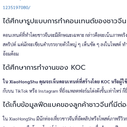
1235197080/
ได้ศึกษารูปแบบการทำคอนเทนต์ของชาวจีน
คอนเทนต์ที่ทำโดยชาวจีนจะมีลักษณะเฉพาะ กล่าวคือจะเน้นภาพจริง แ
สคริปต์ แต่มักจะเขียนคำบรรยายตัวใหญ่ ๆ เห็นชัด ๆ ลงในโพสต์ ทำให้
อ้อมค้อม
ได้ศึกษาการทำงานของ KOC
ใน XiaoHongShu คุณจะเห็นคอนเทนต์ที่สร้างโดย KOC หรือผู้ใช้
กับบน TikTok หรือ Instagram ที่ยิ่งแพลตฟอร์มโด่งดังขึ้นเท่าไหร่ ก็
ได้เก็บข้อมูลฟีดแบคของลูกค้าชาวจีนที่มีต่
ใน XiaoHongShu มีนักท่องเที่ยวชาวจีนที่อัดคลิปหรือโพสต์ภาพรีว