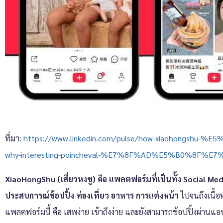
ที่มา:
https://www.linkedin.com/pulse/how-xiaohongshu
why-interesting-poincheval-%E7%8F%AD%E5%B0%8F%E
XiaoHongShu (เสี่ยวหงชู) คือ แพลตฟอร์มที่เป็นทั้ง Social Me
ประสบการณ์ช้อปปิ้ง ท่องเที่ยว อาหาร การแต่งหน้า
ไปจนถึงเนื้อ
แพลตฟอร์มนี้ คือ เสพง่าย เข้าถึงง่าย และยังสามารถช้อปปิ้งผ่านแอ