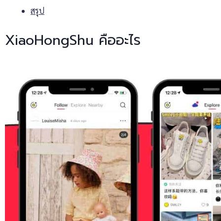
สรุป
XiaoHongShu คืออะไร