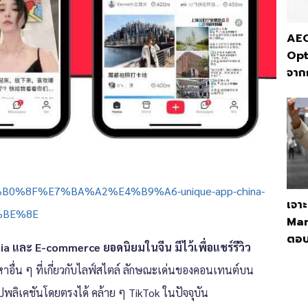
AEO
Opt
จาก
-%E5%B0%8F%E7%BA%A2%E4%B9%A6-unique-app-china-
เจา
7%BE%8E
Mar
ตอบ
dia และ E-commerce ยอดนิยมในจีน มีไว้เพื่อแชร์รีวิว
หาอื่น ๆ ที่เกี่ยวกับไลฟ์สไตล์ ลักษณะเด่นของคอนเทนต์บน
ปพลิเคชันโดยตรงได้ คล้าย ๆ TikTok ในปัจจุบัน