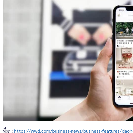
ที่มา:
https://wwd.com/business-news/business-features/xiaoh