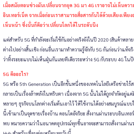
เมื่อสมัยตอนช่วงผันเปลี่ยนจากยุค 3G มา 4G เราอาจไม่เห็นความแ
อินเทอร์เน็ต จากเมื่อก่อนเราสามารถสื่อสารกันได้ด้วยเสียงเพี
เห็นหน้า ซึ่งนั่นก็คือว่าเปลี่ยนโลกได้ในระดับนึง
แต่สำหรับ 5G ที่กำลังจะเริ่มใช้กันอย่างจริงจังในปี 2020 (สินค้าหล
ต่างไปอย่างสิ้นเชิง ก่อนอื่นเรามาทำความรู้จักกับ 5G กันก่อนว่าแท้จร
ว่าทิ้งระยะแบบไม่เห็นฝุ่นกันเลยทีเดียวระหว่าง 5G กับระบบ 4G ในปั
5G คืออะไร?
5G หรือ 5th Generation เป็นอีกขั้นหนึ่งของเทคโนโลยีเครือข่ายไร
กลายเป็นเรื่องล้าหลังในพริบตา เนื่องจาก 5G นั้นไม่ได้ถูกจำกัดอยู่แค
หลายๆ ธุรกิจบนโลกต่างเริ่มต้นเอาไว้ ให้ใช้งานได้อย่างสมบูรณ์แบบใน
นี้เข้ามาเป็นจุดขายเรื่องบ้าน คอนโดอัจริยะ สั่งงานผ่านระบบอินเทอร์เ
พบ หมายความว่าในอนาคตอุปกรณ์ทุกชิ้นอาจจะสามารถสั่งงานผ่านระบ
Hub สำหรับเชื่อมต่อเหมือนทุกวันนี้