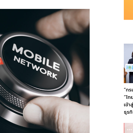
“กรม
“ไทย
เข้า
ธุรก