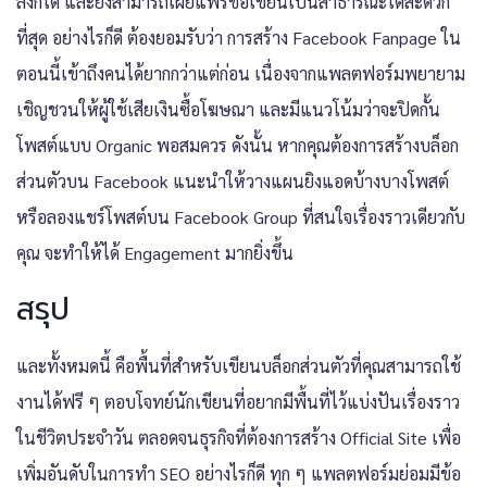
ลิงก์ได้ และยังสามารถเผยแพร่ข้อเขียนเป็นสาธารณะได้สะดวก
ที่สุด อย่างไรก็ดี ต้องยอมรับว่า การสร้าง Facebook Fanpage ใน
ตอนนี้เข้าถึงคนได้ยากกว่าแต่ก่อน เนื่องจากแพลตฟอร์มพยายาม
เชิญชวนให้ผู้ใช้เสียเงินซื้อโฆษณา และมีแนวโน้มว่าจะปิดกั้น
โพสต์แบบ Organic พอสมควร ดังนั้น หากคุณต้องการสร้างบล็อก
ส่วนตัวบน Facebook แนะนำให้วางแผนยิงแอดบ้างบางโพสต์
หรือลองแชร์โพสต์บน Facebook Group ที่สนใจเรื่องราวเดียวกับ
คุณ จะทำให้ได้ Engagement มากยิ่งขึ้น
สรุป
และทั้งหมดนี้ คือพื้นที่สำหรับเขียนบล็อกส่วนตัวที่คุณสามารถใช้
งานได้ฟรี ๆ ตอบโจทย์นักเขียนที่อยากมีพื้นที่ไว้แบ่งปันเรื่องราว
ในชีวิตประจำวัน ตลอดจนธุรกิจที่ต้องการสร้าง Official Site เพื่อ
เพิ่มอันดับในการทำ SEO อย่างไรก็ดี ทุก ๆ แพลตฟอร์มย่อมมีข้อ