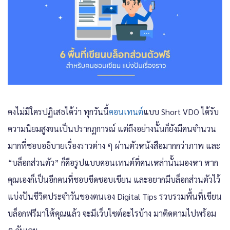
คงไม่มีใครปฏิเสธได้ว่า ทุกวันนี้
คอนเทนต์
แบบ Short VDO ได้รับ
ความนิยมสูงจนเป็นปรากฏการณ์ แต่ถึงอย่างนั้นก็ยังมีคนจำนวน
มากที่ชอบอธิบายเรื่องราวต่าง ๆ ผ่านตัวหนังสือมากกว่าภาพ และ
“บล็อกส่วนตัว” ก็คือรูปแบบคอนเทนต์ที่คนเหล่านั้นมองหา หาก
คุณเองก็เป็นอีกคนที่ชอบขีดชอบเขียน และอยากมีบล็อกส่วนตัวไว้
แบ่งปันชีวิตประจำวันของตนเอง Digital Tips รวบรวมพื้นที่เขียน
บล็อกฟรีมาให้คุณแล้ว จะมีเว็บไซต์อะไรบ้าง มาติดตามไปพร้อม