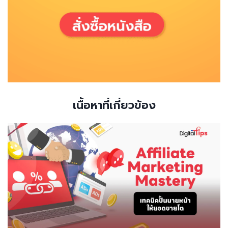
เนื้อหาที่เกี่ยวข้อง