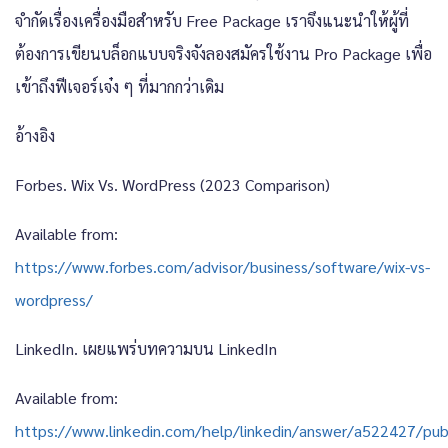
จำกัดเรื่องเครื่องมือสำหรับ Free Package เราจึงแนะนำให้ผู้ที่
ต้องการเขียนบล็อกแบบจริงจังลองสมัครใช้งาน Pro Package เพื่อ
เข้าถึงฟีเจอร์เจ๋ง ๆ ที่มากกว่าเดิม
อ้างอิง
Forbes.
Wix Vs. WordPress (2023 Comparison)
Available from:
https://www.forbes.com/advisor/business/software/wix-vs-
wordpress/
LinkedIn. เผยแพร่บทความบน LinkedIn
Available from:
https://www.linkedin.com/help/linkedin/answer/a522427/publ