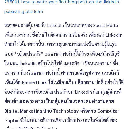
235001-how-to-write-your-first-blog-post-on-the-linkedin-
publishing-platform
หลายคนอาจคุ้นเคยกับ LinkedIn ในบทบาทของ Social Media
เพื่อคนหางาน ซึ่งนั่นก็ไม่ผิดจากความเป็นจริง เพียงแต่ LinkedIn
ทำอะไรได้มากกว่านั้น! เพราะคุณสามารถแบ่งปันความรู้ในรูป
แบบ “บล็อกส่วนตัว” บนแพลตฟอร์มนี้ได้ด้วย เพียงสมัครบัญชี
ใหม่บน LinkedIn สร้างโปรไฟล์ และคลิก “เขียนบทความ” ซึ่ง
บทความที่ลงในแพลตฟอร์มนี้
สามารถเพิ่มรูปภาพ แนบลิงก์
เพิ่มโค้ด Embed Link ได้เหมือนเว็บบล็อกตามปกติ
อย่างไรก็ดี
ข้อจำกัดของการเขียนบล็อกส่วนตัวบน LinkedIn คือ
กลุ่มผู้อ่านที่
ค่อนข้างเฉพาะทาง เป็นกลุ่มคนในแวดวงคนทำงานสาย
Digital Marketing สาย Technology หรือสาย Computer
Gaphic
จึงไม่เหมาะกับการเขียนบล็อกประเภทไลฟ์สไตล์ ท่อง