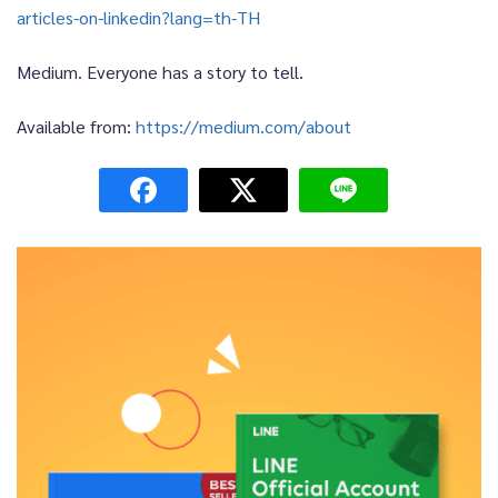
articles-on-linkedin?lang=th-TH
Medium. Everyone has a story to tell.
Available from:
https://medium.com/about