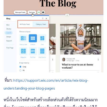
ที่มา:
https://support.wix.com/en/article/wix-blog-
understanding-your-blog-pages
หนึ่งในเว็บไซต์สำหรับสร้างบล็อกส่วนตัวที่ได้รับความนิยมมาก