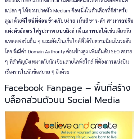
Mood&Tone แบบ Minimal ไม่ต้องมีสีสันหรือตัวหนังสือฟอนต์
แปลก ๆ ให้ชวนปวดหัว Medium คือหนึ่งในตัวเลือกที่ดีสำหรับ
คุณ! ด้วย
ดีไซน์ที่ค่อนข้างเรียบง่าย เน้นสีขาว-ดำ สามารถปรับ
แต่งตัวอักษร ใส่รูปภาพ แนบลิงก์ เพิ่มภาพปกได้
เช่นเดียวกับ
แพลตฟอร์มอื่น ๆ แถมยังเป็นเว็บไซต์ที่ได้รับความนิยมในระดับ
โลก จึงมีค่า Domain Authority ค่อนข้างสูง เพิ่มอันดับ SEO สบาย
ๆ ที่สำคัญยังเหมาะกับนักเขียนสายไลฟ์สไตล์ ที่ต้องการแบ่งปัน
เรื่องราวในหัวข้อสบาย ๆ อีกด้วย
Facebook Fanpage – พื้นที่สร้าง
บล็อกส่วนตัวบน Social Media