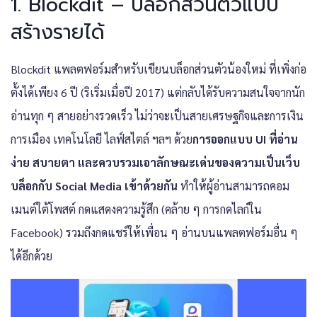
1. Blockdit – บล็อกส่วนตัวแบบ
สร้างรายได้
Blockdit แพลตฟอร์มสำหรับเขียนบล็อกส่วนตัวน้องใหม่ ที่เพิ่งก่อ
ตั้งได้เพียง 6 ปี (ริเริ่มเมื่อปี 2017) แต่กลับได้รับความสนใจจากนัก
อ่านทุก ๆ สายอย่างรวดเร็ว ไม่ว่าจะเป็นสายเศรษฐกิจและการเงิน
การเมือง เทคโนโลยี ไลฟ์สไตล์ ฯลฯ ด้วย
การออกแบบ UI ที่อ่าน
ง่าย สบายตา และควบรวมเอาลักษณะเด่นของความเป็นเว็บ
บล็อกกับ Social Media เข้าด้วยกัน
ทำให้ผู้อ่านสามารถคอม
เมนต์ใต้โพสต์ กดแสดงความรู้สึก (คล้าย ๆ การกดไลก์ใน
Facebook) รวมถึงกดแชร์ให้เพื่อน ๆ อ่านบนแพลตฟอร์มอื่น ๆ
ได้อีกด้วย