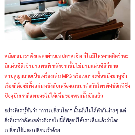
สมัยก่อนเราฟังเพลงผ่านเทปคาสเซ็ท ก็ไม่มีใครคาดคิดว่าจะ
มีแผ่นซีดีเข้ามาแทนที่ หลังจากนั้นไม่นานแผ่นซีดีก็หาย
สาบสูญกลายเป็นเครื่องเล่น MP3 หรือเวลาจะซื้อหนังมาดูซัก
เรื่องก็ต้องมีทั้งแผ่นหนังกับเครื่องเล่นมาต่อกับโทรทัศน์อีกทีซึ่ง
ปัจจุบันเราก็แทบจะไม่ได้เห็นของพวกนั้นอีกแล้ว
อย่างที่เรารู้กันว่า “การเปลี่ยนโลก” นั้นมันไม่ได้ทำกันง่ายๆ แต่
สิ่งที่เรากำลังจะกล่าวถึงต่อไปนี้ก็พิสูจน์ให้เราเห็นแล้วว่าโลก
เปลี่ยนได้และเปลี่ยนเร็วด้วย