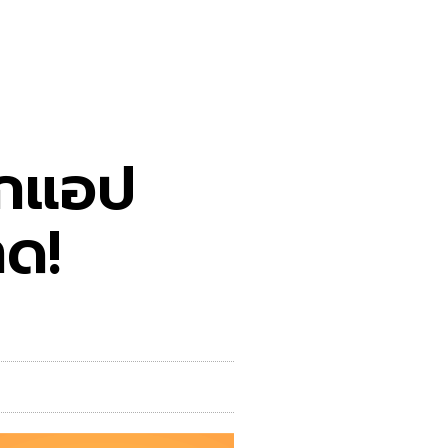
ากแอป
าด!