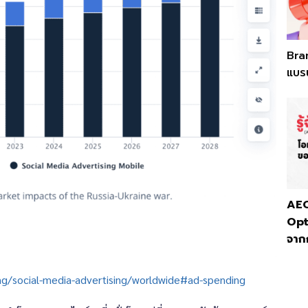
Bra
แบรน
AEO
Opt
จาก
ng/social-media-advertising/worldwide#ad-spending