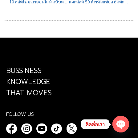
10 สถิติโฆษณาออนไลน์ ฉบับคนทำการตลาด ตลอดปี 2023
แจกลิสต์ 50 ศัพท์โซเชียล ฮิตติดทุกแพลตฟอร์ม อัปเดต 2023
BUSSINESS
KNOWLEDGE
THAT MOVES
เราใช้คุกกี้เพื่อพัฒนาประสิทธิภาพ และประสบการณ์ที่ดีในการใช้เว็บไซต์
ของคุณ คุณสามารถศึกษารายละเอียดได้ที่
นโยบายความเป็นส่วนตัว
FOLLOW US
และสามารถจัดการความเป็นส่วนตัวเองได้ของคุณได้เองโดยคลิกที่
ตั้งค่า
ติดต่อเรา
ตั้งค่า
ยอมรับ
Open