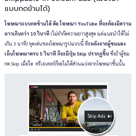
แบบกดข้ามได้)
โฆษณาแบบกดข้ามได้ คือ โฆษณา YouTube ที่จะต้องมีความ
ยาวเกินกว่า 10 วินาที
(ไม่จำกัดความยาวสูงสุด แต่แนะนำให้ไม่
เกิน 3 นาที) จุดเด่นของโฆษณารูปแบบนี้ คือ
หลังจากผู้ชมมอง
เห็นโฆษณาครบ 5 วินาที ก็จะมีปุ่ม Skip ปรากฏขึ้น
ซึ่งถ้าผู้ชม
กด Skip เมื่อใด ครีเอเตอร์ก็จะไม่ได้ส่วนแบ่งจากโฆษณาชิ้นนั้น