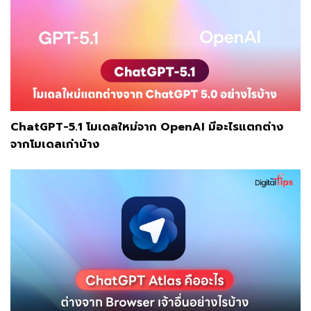
ChatGPT-5.1 โมเดลใหม่จาก OpenAI มีอะไรแตกต่าง
จากโมเดลเก่าบ้าง