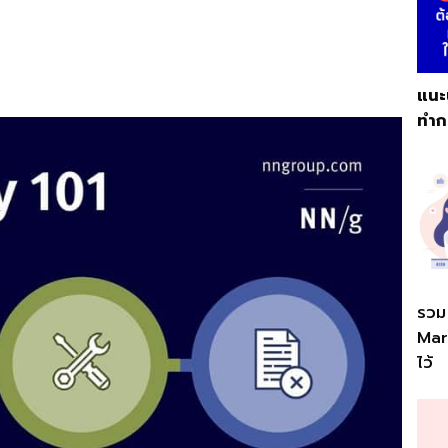
แนะ
ทำก
รวม 
Mark
ไว้