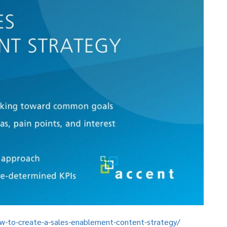
-to-create-a-sales-enablement-content-strategy/