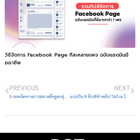
วิธีจัดการ Facebook Page ทีละหลายเพจ ฉบับแอดมินมื
ออาชีพ
PREVIOUS
NEXT
5 เทคนิคทางการตลาดดึงดูดกลุ่มลูกค้า Gen X ให้ตัดสินใจซื้อ
แบ่งปัน 8 ทิปส์ทำคลิป TikTok ให้ดึงดูดใจคนดู อัปเดตปี 2024