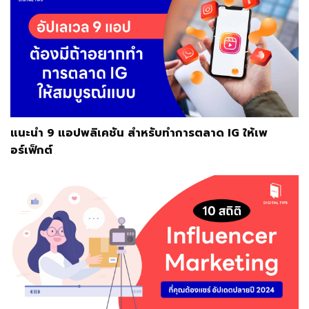
แนะนำ 9 แอปพลิเคชัน สำหรับทำการตลาด IG ให้เพ
อร์เฟ็กต์