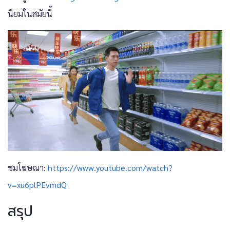
นิยมในสมัยนี้
ชมโฆษณา:
https://www.youtube.com/watch?
v=xu6plPEvmdQ
สรุป