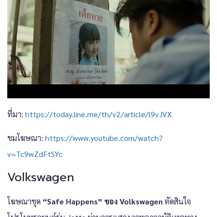
ที่มา:
https://today.line.me/th/v2/article/l9vJVX
ชมโฆษณา:
https://www.youtube.com/watch?
v=Tc9wZdFtSYc
Volkswagen
โฆษณาชุด
“Safe Happens” ของ Volkswagen
ตัดสินใจ