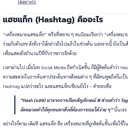
ได้อย่างไร
แฮชแท็ก (Hashtag) คืออะไร
“เครื่องหมายแฮชแท็ก” หรือที่หลาย ๆ คนนิยมเรียกว่า “เครื่องหมายส
ร่วมกับตัวเลข ดังที่เราได้กล่าวถึงไปแล้วในช่วงต้น นอกจากนี้ ยัง
เพื่อแสดงถึงจำนวนปีที่รับราชการอีกด้วย
เวลาผ่านไป เมื่อโลก Social Media ถือกำเนิดขึ้น ก็มีผู้คิดค้นคำว่า
ความสะดวกในการค้นหาประเด็นทางสังคมต่าง ๆ ที่มีคนพูดถึงกันเป
Hashtag แปลว่าอะไร และแฮชแท็กเขียนยังไง – คำตอบคือ
“Hash (แฮช) มาจากการเรียกสัญลักษณ์ # ส่วนคำว่า Tag
จัดหมวดคำให้ทุกคนหาสิ่งที่ต้องการเจอได้ง่าย ๆ”
นั่นเอง
อย่างไรก็ตาม เดิมที แฮชแท็ก คือ เครื่องหมายที่ถูกคิดค้นขึ้นเพื่อใ